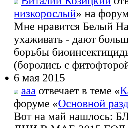
Виталий Козицкий
отв
низкорослый
» на форум
Мне нравится Белый На
ухаживать - дают боль
борьбы биоинсектициды
(боролись с фитофторой
6 мая 2015
aaa
отвечает в теме «
К
форуме «
Основной раз
Вот на май нашлос