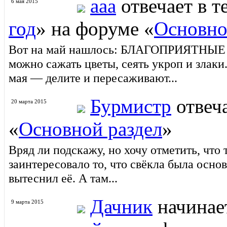
aaa
отвечает в т
6 мая 2015
год
» на форуме «
Основно
Вот на май нашлось: БЛАГОПРИЯТНЫ
можно сажать цветы, сеять укроп и злаки
мая — делите и пересаживают...
Бурмистр
отвеча
20 марта 2015
«
Основной раздел
»
Вряд ли подскажу, но хочу отметить, что
заинтересовало то, что свёкла была осно
вытеснил её. А там...
Дачник
начинае
9 марта 2015