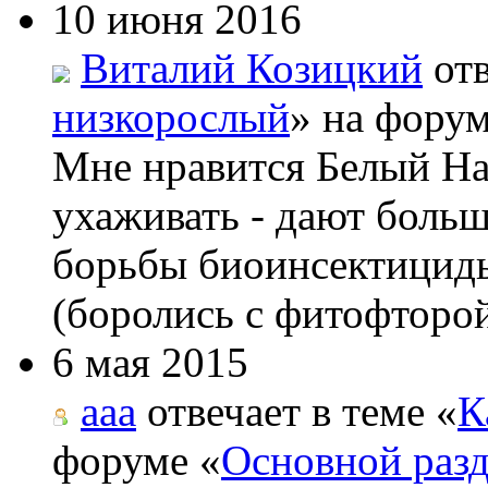
10 июня 2016
Виталий Козицкий
отв
низкорослый
» на форум
Мне нравится Белый На
ухаживать - дают боль
борьбы биоинсектициды
(боролись с фитофторой
6 мая 2015
aaa
отвечает в теме «
К
форуме «
Основной раз