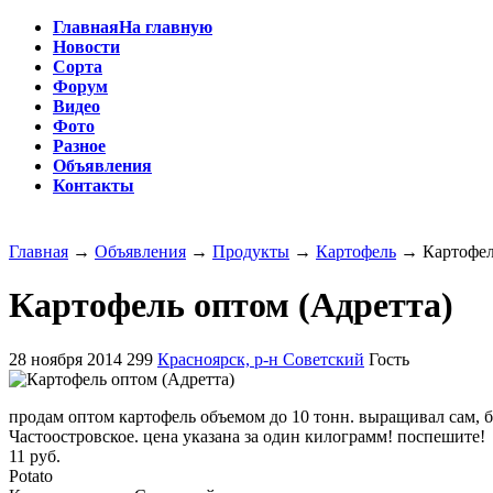
Главная
На главную
Новости
Сорта
Форум
Видео
Фото
Разное
Объявления
Контакты
Главная
→
Объявления
→
Продукты
→
Картофель
→
Картофел
Картофель оптом (Адретта)
28 ноября 2014
299
Красноярск, р-н Советский
Гость
продам оптом картофель объемом до 10 тонн. выращивал сам, б
Частоостровское. цена указана за один килограмм! поспешите!
11 руб.
Potato