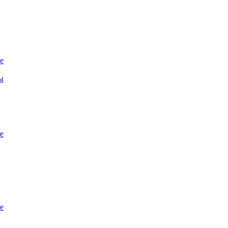
е
ы
е
е