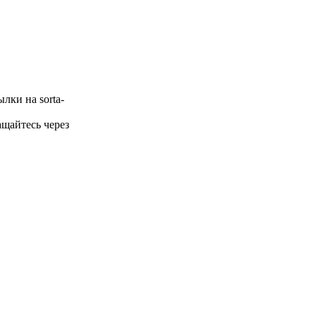
лки на sorta-
щайтесь через