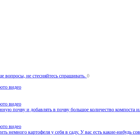
еще вопросы, не стесняйтесь спрашивать.
0
фото видео
фото видео
нную почву и добавлять в почву большое количество компоста 
фото видео
ть немного картофеля у себя в саду. У вас есть какие-нибудь со