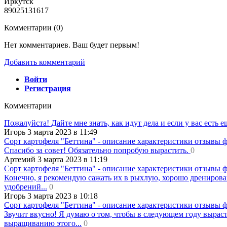
Иркутск
89025131617
Комментарии (
0
)
Нет комментариев. Ваш будет первым!
Добавить комментарий
Войти
Регистрация
Комментарии
Пожалуйста! Дайте мне знать, как идут дела и если у вас есть 
Игорь 3 марта 2023 в 11:49
Сорт картофеля "Беттина" - описание характеристики отзывы 
Спасибо за совет! Обязательно попробую вырастить.
0
Артемий 3 марта 2023 в 11:19
Сорт картофеля "Беттина" - описание характеристики отзывы 
Конечно, я рекомендую сажать их в рыхлую, хорошо дренирова
удобрений...
0
Игорь 3 марта 2023 в 10:18
Сорт картофеля "Беттина" - описание характеристики отзывы 
Звучит вкусно! Я думаю о том, чтобы в следующем году вырасти
выращиванию этого...
0