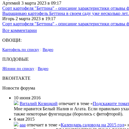
Артемий 3 марта 2023 в 09:17
Сорт картофеля "Беттина" - описание характеристики отзывы 
Выращиваю картофель Беттина в своем саду уже несколько лет.
Игорь 2 марта 2023 в 19:17
Сорт картофеля "Беттина" - описание характеристики отзывы 
Все комментарии
ОВОЩИ:
Картофель по списку
:
Видео
ПЛОДОВЫЕ
Яблони по списку
:
Видео
ВКОНТАКТЕ
Новости форума
10 июня 2016
Виталий Козицкий
отвечает в теме «
Подскажите тома
Мне нравится Белый Налив и Агата. Если правильно уха
также некоторые фунгициды (боролись с фитофторой).
6 мая 2015
aaa
отвечает в теме «
Календарь садовода на 2015 год
» 