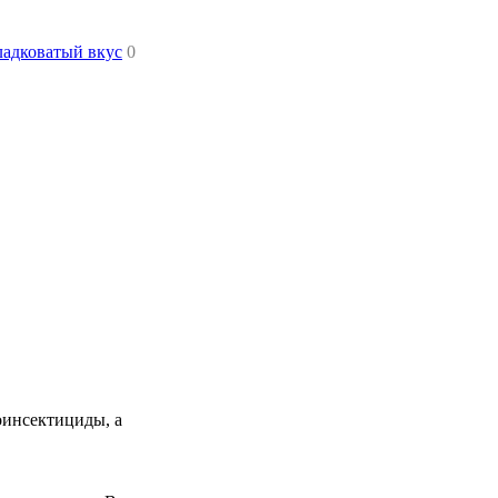
ладковатый вкус
0
оинсектициды, а