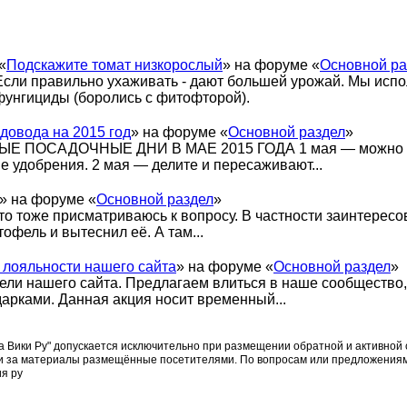
«
Подскажите томат низкорослый
» на форуме «
Основной ра
Если правильно ухаживать - дают большей урожай. Мы исп
фунгициды (боролись с фитофторой).
довода на 2015 год
» на форуме «
Основной раздел
»
Е ПОСАДОЧНЫЕ ДНИ В МАЕ 2015 ГОДА 1 мая — можно сажа
 удобрения. 2 мая — делите и пересаживают...
» на форуме «
Основной раздел
»
что тоже присматриваюсь к вопросу. В частности заинтересо
тофель и вытеснил её. А там...
лояльности нашего сайта
» на форуме «
Основной раздел
»
тели нашего сайта. Предлагаем влиться в наше сообщество
рками. Данная акция носит временный...
Вики Ру" допускается исключительно при размещении обратной и активной ссы
ти за материалы размещённые посетителями. По вопросам или предложениям
ия ру