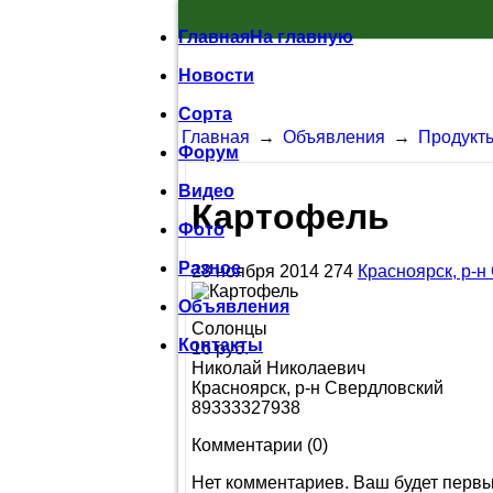
Главная
На главную
Новости
Сорта
Главная
→
Объявления
→
Продукт
Форум
Видео
Картофель
Фото
Разное
28 ноября 2014
274
Красноярск, р-н
Объявления
Солонцы
Контакты
16 руб.
Николай Николаевич
Красноярск, р-н Свердловский
89333327938
Комментарии (
0
)
Нет комментариев. Ваш будет перв