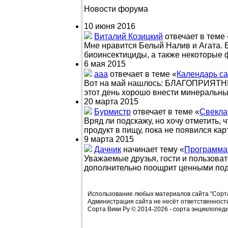
Новости форума
10 июня 2016
Виталий Козицкий
отвечает в теме 
Мне нравится Белый Налив и Агата. 
биоинсектициды, а также некоторые 
6 мая 2015
aaa
отвечает в теме «
Календарь са
Вот на май нашлось: БЛАГОПРИЯТНЫ
этот день хорошо внести минеральные
20 марта 2015
Бурмистр
отвечает в теме «
Свекла
Вряд ли подскажу, но хочу отметить, 
продукт в пищу, пока не появился кар
9 марта 2015
Дачник
начинает тему «
Программа 
Уважаемые друзья, гости и пользова
дополнительно поощрит ценными пода
Использование любых материалов сайта "Сорта 
Администрация сайта не несёт ответственнос
Сорта Вики Ру © 2014-2026 - сорта энциклопед