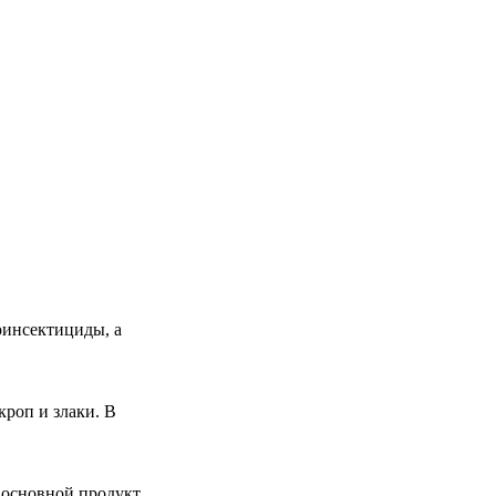
оинсектициды, а
оп и злаки. В
а основной продукт