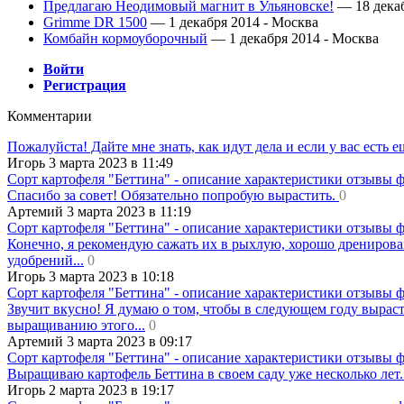
Предлагаю Неодимовый магнит в Ульяновске!
— 18 декаб
Grimme DR 1500
— 1 декабря 2014 -
Москва
Комбайн кормоуборочный
— 1 декабря 2014 -
Москва
Войти
Регистрация
Комментарии
Пожалуйста! Дайте мне знать, как идут дела и если у вас есть 
Игорь 3 марта 2023 в 11:49
Сорт картофеля "Беттина" - описание характеристики отзывы 
Спасибо за совет! Обязательно попробую вырастить.
0
Артемий 3 марта 2023 в 11:19
Сорт картофеля "Беттина" - описание характеристики отзывы 
Конечно, я рекомендую сажать их в рыхлую, хорошо дренирова
удобрений...
0
Игорь 3 марта 2023 в 10:18
Сорт картофеля "Беттина" - описание характеристики отзывы 
Звучит вкусно! Я думаю о том, чтобы в следующем году вырасти
выращиванию этого...
0
Артемий 3 марта 2023 в 09:17
Сорт картофеля "Беттина" - описание характеристики отзывы 
Выращиваю картофель Беттина в своем саду уже несколько лет.
Игорь 2 марта 2023 в 19:17