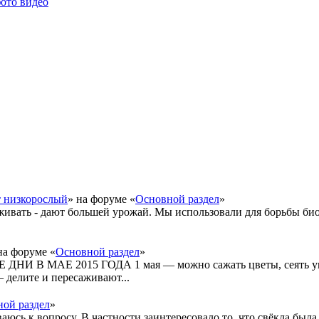
фото видео
т низкорослый
» на форуме «
Основной раздел
»
живать - дают большей урожай. Мы использовали для борьбы би
на форуме «
Основной раздел
»
 В МАЕ 2015 ГОДА 1 мая — можно сажать цветы, сеять укр
 делите и пересаживают...
ой раздел
»
ваюсь к вопросу. В частности заинтересовало то, что свёкла был