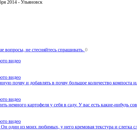
ря 2014 -
Ульяновск
еще вопросы, не стесняйтесь спрашивать.
0
фото видео
фото видео
нную почву и добавлять в почву большое количество компоста 
фото видео
ть немного картофеля у себя в саду. У вас есть какие-нибудь со
фото видео
 Он один из моих любимых, у него кремовая текстура и слегка с