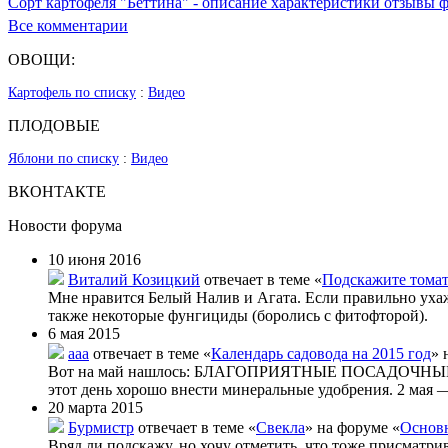
Сорт картофеля "Беттина" - описание характеристики отзывы 
Все комментарии
ОВОЩИ:
Картофель по списку
:
Видео
ПЛОДОВЫЕ
Яблони по списку
:
Видео
ВКОНТАКТЕ
Новости форума
10 июня 2016
Виталий Козицкий
отвечает в теме «
Подскажите тома
Мне нравится Белый Налив и Агата. Если правильно уха
также некоторые фунгициды (боролись с фитофторой).
6 мая 2015
aaa
отвечает в теме «
Календарь садовода на 2015 год
» 
Вот на май нашлось: БЛАГОПРИЯТНЫЕ ПОСАДОЧНЫЕ ДНИ
этот день хорошо внести минеральные удобрения. 2 мая —
20 марта 2015
Бурмистр
отвечает в теме «
Свекла
» на форуме «
Основн
Вряд ли подскажу, но хочу отметить, что тоже присматри