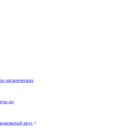
или органических
веты по
ладковатый вкус
0