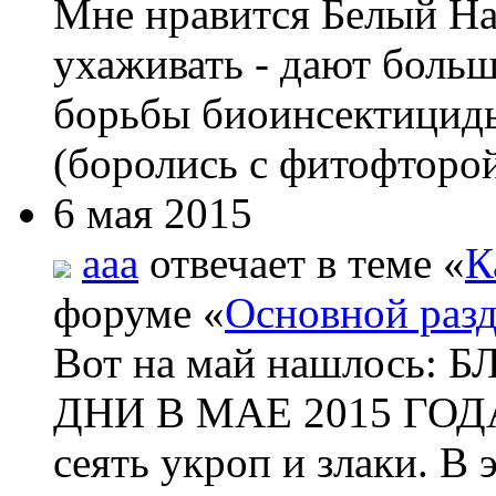
Мне нравится Белый На
ухаживать - дают боль
борьбы биоинсектициды
(боролись с фитофторой
6 мая 2015
aaa
отвечает в теме «
К
форуме «
Основной раз
Вот на май нашлос
ДНИ В МАЕ 2015 ГОДА 
сеять укроп и злаки. В