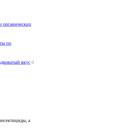
и органических
еты по
адковатый вкус
0
инсектициды, а