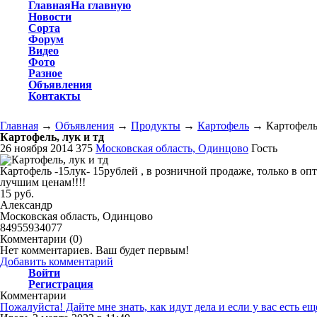
Главная
На главную
Новости
Сорта
Форум
Видео
Фото
Разное
Объявления
Контакты
Главная
→
Объявления
→
Продукты
→
Картофель
→
Картофель
Картофель, лук и тд
26 ноября 2014
375
Московская область, Одинцово
Гость
Картофель -15лук- 15рублей , в розничной продаже, только в оп
лучшим ценам!!!!
15 руб.
Александр
Московская область, Одинцово
84955934077
Комментарии (
0
)
Нет комментариев. Ваш будет первым!
Добавить комментарий
Войти
Регистрация
Комментарии
Пожалуйста! Дайте мне знать, как идут дела и если у вас есть е