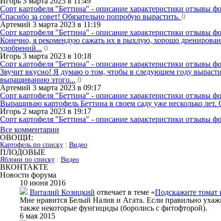
Игорь 3 марта 2023 в 11:49
Сорт картофеля "Беттина" - описание характеристики отзывы ф
Спасибо за совет! Обязательно попробую вырастить.
0
Артемий 3 марта 2023 в 11:19
Сорт картофеля "Беттина" - описание характеристики отзывы ф
Конечно, я рекомендую сажать их в рыхлую, хорошо дренирован
удобрений...
0
Игорь 3 марта 2023 в 10:18
Сорт картофеля "Беттина" - описание характеристики отзывы ф
Звучит вкусно! Я думаю о том, чтобы в следующем году вырастит
выращиванию этого...
0
Артемий 3 марта 2023 в 09:17
Сорт картофеля "Беттина" - описание характеристики отзывы ф
Выращиваю картофель Беттина в своем саду уже несколько лет. 
Игорь 2 марта 2023 в 19:17
Сорт картофеля "Беттина" - описание характеристики отзывы ф
Все комментарии
ОВОЩИ:
Картофель по списку
:
Видео
ПЛОДОВЫЕ
Яблони по списку
:
Видео
ВКОНТАКТЕ
Новости форума
10 июня 2016
Виталий Козицкий
отвечает в теме «
Подскажите томат
Мне нравится Белый Налив и Агата. Если правильно ухаж
также некоторые фунгициды (боролись с фитофторой).
6 мая 2015