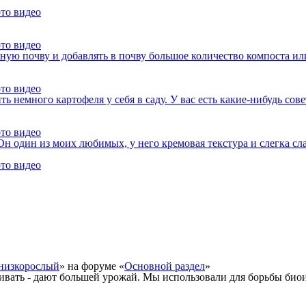
ото видео
ото видео
ную почву и добавлять в почву большое количество компоста ил
ото видео
ь немного картофеля у себя в саду. У вас есть какие-нибудь сов
ото видео
Он один из моих любимых, у него кремовая текстура и слегка сл
ото видео
 низкорослый
» на форуме «
Основной раздел
»
ивать - дают большей урожай. Мы использовали для борьбы био