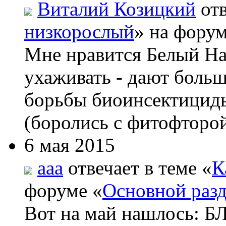
Виталий Козицкий
отв
низкорослый
» на форум
Мне нравится Белый На
ухаживать - дают боль
борьбы биоинсектициды
(боролись с фитофторой
6 мая 2015
aaa
отвечает в теме «
К
форуме «
Основной раз
Вот на май нашлос