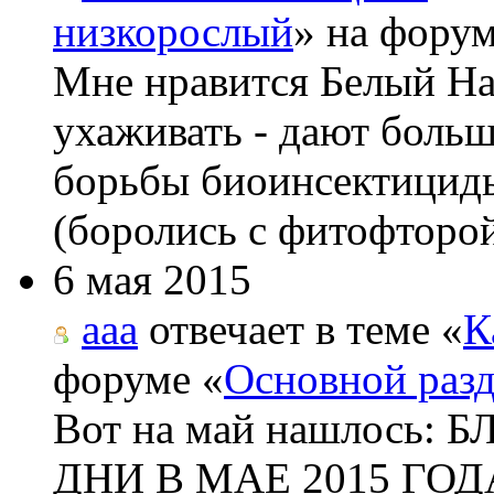
низкорослый
» на форум
Мне нравится Белый На
ухаживать - дают боль
борьбы биоинсектициды
(боролись с фитофторой
6 мая 2015
aaa
отвечает в теме «
К
форуме «
Основной раз
Вот на май нашлос
ДНИ В МАЕ 2015 ГОДА 