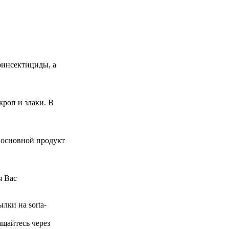
оинсектициды, а
оп и злаки. В
а основной продукт
я Вас
лки на sorta-
щайтесь через