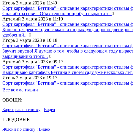
Игорь 3 марта 2023 в 11:49
Сорт картофеля "Беттина" - описание характеристики отзывы 
Спасибо за совет! Обязательно попробую вырастить.
0
Артемий 3 марта 2023 в 11:19
Сорт картофеля "Беттина" - описание характеристики отзывы 
Конечно, я рекомендую сажать их в рыхлую, хорошо дренирова
удобрений...
0
Игорь 3 марта 2023 в 10:18
Сорт картофеля "Беттина" - описание характеристики отзывы 
Звучит вкусно! Я думаю о том, чтобы в следующем году вырасти
выращиванию этого...
0
Артемий 3 марта 2023 в 09:17
Сорт картофеля "Беттина" - описание характеристики отзывы 
Выращиваю картофель Беттина в своем саду уже несколько лет.
Игорь 2 марта 2023 в 19:17
Сорт картофеля "Беттина" - описание характеристики отзывы 
Все комментарии
ОВОЩИ:
Картофель по списку
:
Видео
ПЛОДОВЫЕ
Яблони по списку
:
Видео