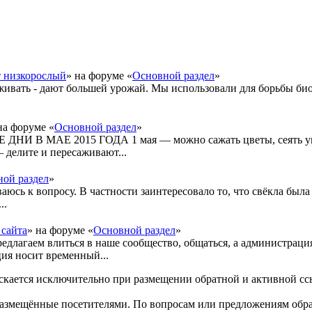
т низкорослый
» на форуме «
Основной раздел
»
живать - дают большей урожай. Мы использовали для борьбы би
на форуме «
Основной раздел
»
 В МАЕ 2015 ГОДА 1 мая — можно сажать цветы, сеять укр
 делите и пересаживают...
ой раздел
»
ваюсь к вопросу. В частности заинтересовало то, что свёкла был
..
 сайта
» на форуме «
Основной раздел
»
редлагаем влиться в наше сообщество, общаться, а администраци
ия носит временный...
кается исключительно при размещении обратной и активной ссы
размещённые посетителями. По вопросам или предложениям обра