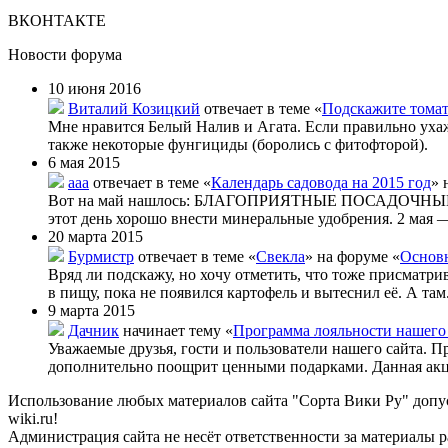
ВКОНТАКТЕ
Новости форума
10 июня 2016
Виталий Козицкий
отвечает в теме «
Подскажите тома
Мне нравится Белый Налив и Агата. Если правильно уха
также некоторые фунгициды (боролись с фитофторой).
6 мая 2015
aaa
отвечает в теме «
Календарь садовода на 2015 год
» 
Вот на май нашлось: БЛАГОПРИЯТНЫЕ ПОСАДОЧНЫЕ ДНИ
этот день хорошо внести минеральные удобрения. 2 мая —
20 марта 2015
Бурмистр
отвечает в теме «
Свекла
» на форуме «
Основн
Вряд ли подскажу, но хочу отметить, что тоже присматри
в пищу, пока не появился картофель и вытеснил её. А там.
9 марта 2015
Дачник
начинает тему «
Программа лояльности нашего
Уважаемые друзья, гости и пользователи нашего сайта. П
дополнительно поощрит ценными подарками. Данная акц
Использование любых материалов сайта "Сорта Вики Ру" допус
wiki.ru!
Администрация сайта не несёт ответственности за материалы 