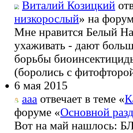
Виталий Козицкий
отв
низкорослый
» на форум
Мне нравится Белый На
ухаживать - дают боль
борьбы биоинсектициды
(боролись с фитофторой
6 мая 2015
aaa
отвечает в теме «
К
форуме «
Основной раз
Вот на май нашлос