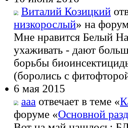
Виталий Козицкий
отв
низкорослый
» на форум
Мне нравится Белый На
ухаживать - дают боль
борьбы биоинсектициды
(боролись с фитофторой
6 мая 2015
aaa
отвечает в теме «
К
форуме «
Основной раз
Вот на май нашлос