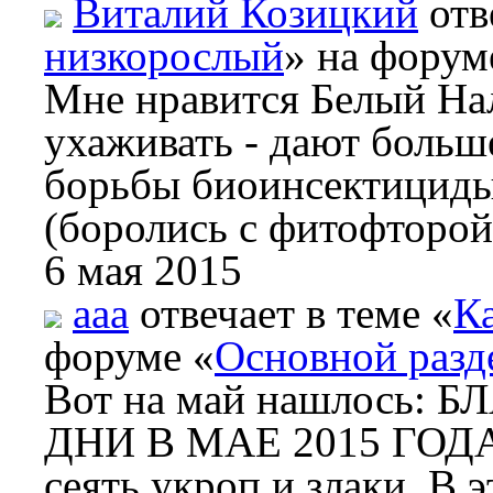
Виталий Козицкий
отв
низкорослый
» на форум
Мне нравится Белый Нал
ухаживать - дают больш
борьбы биоинсектициды
(боролись с фитофторой
6 мая 2015
aaa
отвечает в теме «
Ка
форуме «
Основной разд
Вот на май нашлось
ДНИ В МАЕ 2015 ГОДА 
сеять укроп и злаки. В 