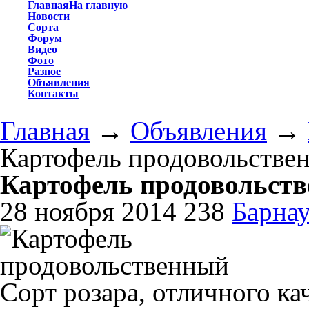
Главная
На главную
Новости
Сорта
Форум
Видео
Фото
Разное
Объявления
Контакты
Главная
→
Объявления
→
Картофель продовольстве
Картофель продовольст
28 ноября 2014
238
Барна
Сорт розара, отличного к