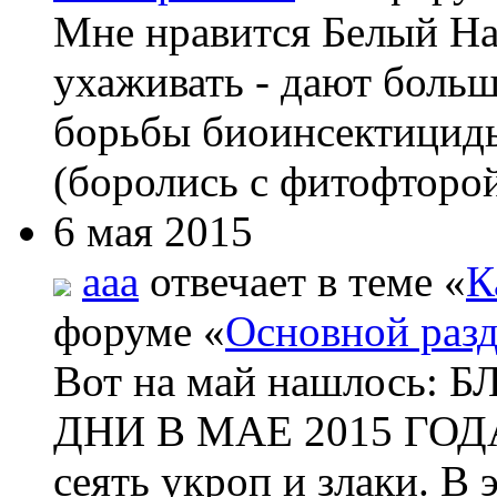
Мне нравится Белый На
ухаживать - дают боль
борьбы биоинсектициды
(боролись с фитофторой
6 мая 2015
aaa
отвечает в теме «
К
форуме «
Основной раз
Вот на май нашлос
ДНИ В МАЕ 2015 ГОДА 
сеять укроп и злаки. В