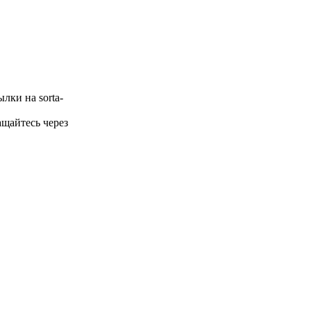
лки на sorta-
щайтесь через