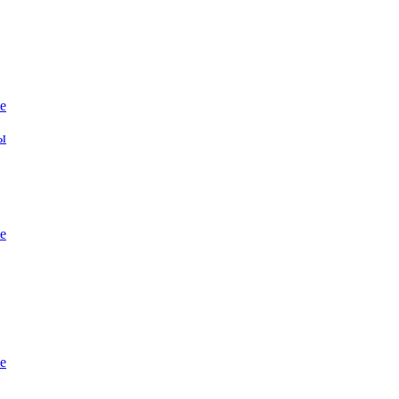
е
ы
е
е