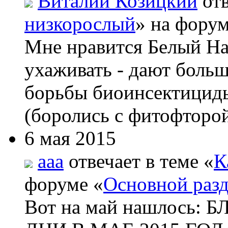
Виталий Козицкий
отв
низкорослый
» на форум
Мне нравится Белый На
ухаживать - дают боль
борьбы биоинсектициды
(боролись с фитофторой
6 мая 2015
aaa
отвечает в теме «
К
форуме «
Основной раз
Вот на май нашлос