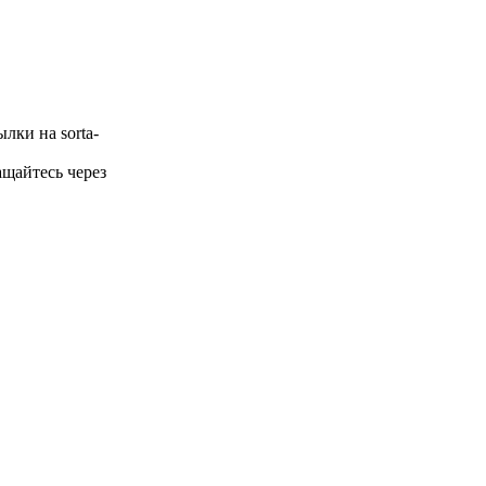
лки на sorta-
щайтесь через