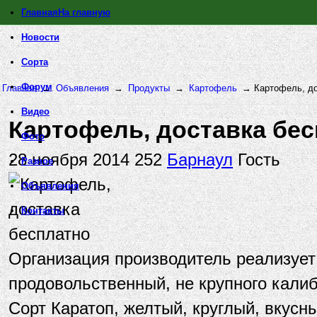
Главная
На главную
Новости
Сорта
Форум
Главная
→
Объявления
→
Продукты
→
Картофель
→
Картофель, до
Видео
Картофель, доставка бе
Фото
28 ноября 2014
252
Барнаул
Гость
Разное
Объявления
Контакты
Организация производитель реализует
продовольственный, не крупного калиб
Сорт Каратоп, желтый, круглый, вкусн