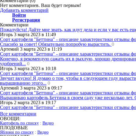
Комментарии (
0
)
Нет комментариев. Ваш будет первым!
Добавить комментарий
Войти
Регистрация
Комментарии
Пожалуйста! Дайте мне знать, как идут дела и если у вас есть е
Игорь 3 марта 2023 в 11:49
Сорт картофеля "Беттина" - описание характеристики отзывы ф
Спасибо за совет! Обязательно попробую вырастить.
0
Артемий 3 марта 2023 в 11:19
Сорт картофеля "Беттина" - описание характеристики отзывы ф
Конечно, я рекомендую сажать их в рыхлую, хорошо дренирован
удобрений...
0
Игорь 3 марта 2023 в 10:18
Сорт картофеля "Беттина" - описание характеристики отзывы ф
Звучит вкусно! Я думаю о том, чтобы в следующем году вырастит
выращиванию этого...
0
Артемий 3 марта 2023 в 09:17
Сорт картофеля "Беттина" - описание характеристики отзывы ф
Выращиваю картофель Беттина в своем саду уже несколько лет. 
Игорь 2 марта 2023 в 19:17
Сорт картофеля "Беттина" - описание характеристики отзывы ф
Все комментарии
ОВОЩИ:
Картофель по списку
:
Видео
ПЛОДОВЫЕ
Яблони по списку
:
Видео