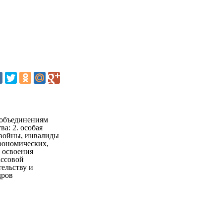
 объединениям
а: 2. особая
 войны, инвалиды
рономических,
 освоения
ассовой
ельству и
дров