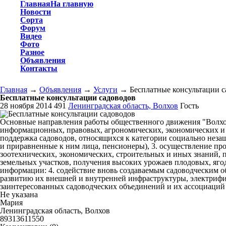
Главная
На главную
Новости
Сорта
Форум
Видео
Фото
Разное
Объявления
Контакты
Главная
→
Объявления
→
Услуги
→
Бесплатные консультации с
Бесплатные консультации садоводов
28 ноября 2014
491
Ленинградская область, Волхов
Гость
Основные направления работы общественного движения "Волхов
информационных, правовых, агрономических, экономических и ин
поддержка садоводов, относящихся к категории социально нез
и приравненные к ним лица, пенсионеры), 3. осуществление пр
зоотехнических, экономических, строительных и иных знаний, 
земельных участков, получения высоких урожаев плодовых, яго
информации: 4. содействие вновь создаваемым садоводческим об
развитию их внешней и внутренней инфраструктуры, электрифи
заинтересованных садоводческих объединений и их ассоциаций 
Не указана
Мария
Ленинградская область, Волхов
89313611550