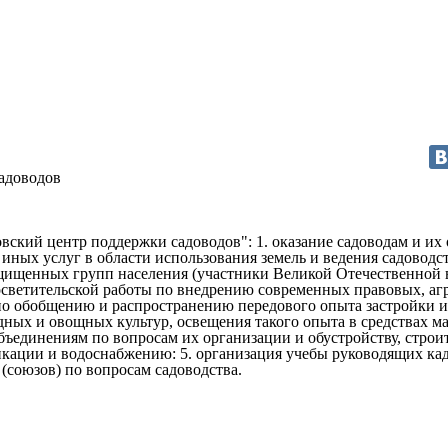
адоводов
ский центр поддержки садоводов": 1. оказание садоводам и их
ых услуг в области использования земель и ведения садоводств
ащищенных групп населения (участники Великой Отечественной
осветительской работы по внедрению современных правовых, аг
по обобщению и распространению передового опыта застройки и
дных и овощных культур, освещения такого опыта в средствах м
ъединениям по вопросам их организации и обустройству, строит
кации и водоснабжению: 5. организация учебы руководящих ка
(союзов) по вопросам садоводства.