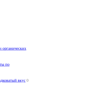
и органических
еты по
адковатый вкус
0