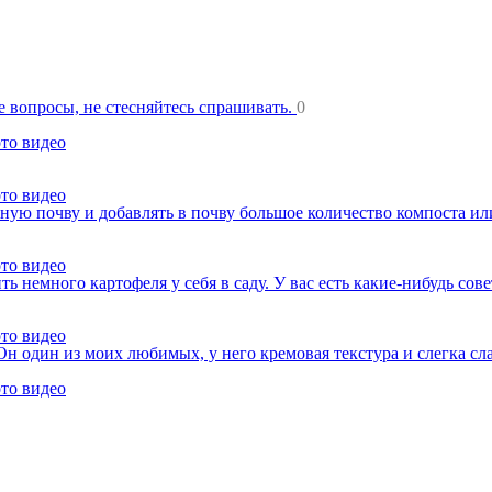
ще вопросы, не стесняйтесь спрашивать.
0
ото видео
ото видео
ную почву и добавлять в почву большое количество компоста ил
ото видео
ь немного картофеля у себя в саду. У вас есть какие-нибудь сов
ото видео
Он один из моих любимых, у него кремовая текстура и слегка сл
ото видео