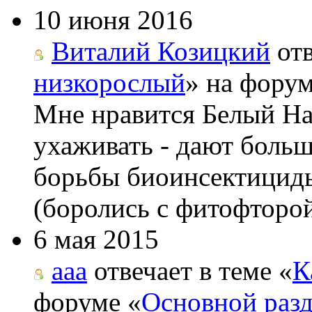
10 июня 2016
Виталий Козицкий
отв
низкорослый
» на форум
Мне нравится Белый На
ухаживать - дают боль
борьбы биоинсектициды
(боролись с фитофторой
6 мая 2015
aaa
отвечает в теме «
К
форуме «
Основной раз