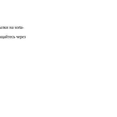
лки на sorta-
щайтесь через