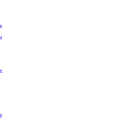
е
ы
е
е