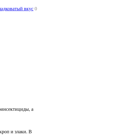
ладковатый вкус
0
оинсектициды, а
оп и злаки. В