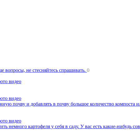
еще вопросы, не стесняйтесь спрашивать.
0
фото видео
фото видео
нную почву и добавлять в почву большое количество компоста 
фото видео
ть немного картофеля у себя в саду. У вас есть какие-нибудь со