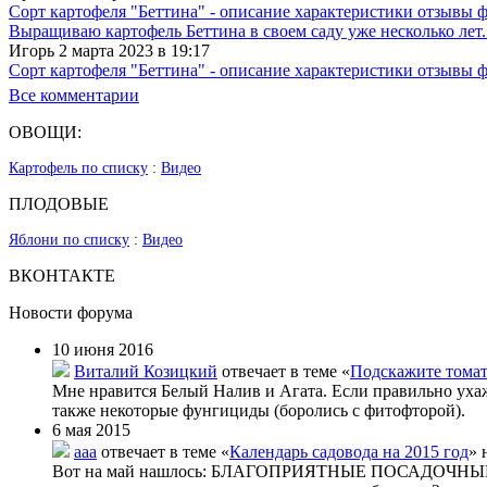
Сорт картофеля "Беттина" - описание характеристики отзывы 
Выращиваю картофель Беттина в своем саду уже несколько лет.
Игорь 2 марта 2023 в 19:17
Сорт картофеля "Беттина" - описание характеристики отзывы 
Все комментарии
ОВОЩИ:
Картофель по списку
:
Видео
ПЛОДОВЫЕ
Яблони по списку
:
Видео
ВКОНТАКТЕ
Новости форума
10 июня 2016
Виталий Козицкий
отвечает в теме «
Подскажите тома
Мне нравится Белый Налив и Агата. Если правильно уха
также некоторые фунгициды (боролись с фитофторой).
6 мая 2015
aaa
отвечает в теме «
Календарь садовода на 2015 год
» 
Вот на май нашлось: БЛАГОПРИЯТНЫЕ ПОСАДОЧНЫЕ ДНИ