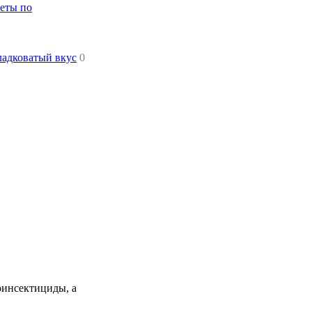
веты по
ладковатый вкус
0
оинсектициды, а