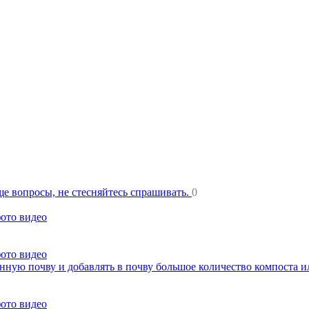
еще вопросы, не стесняйтесь спрашивать.
0
фото видео
фото видео
нную почву и добавлять в почву большое количество компоста 
фото видео