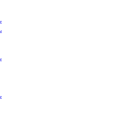
е
ы
е
е