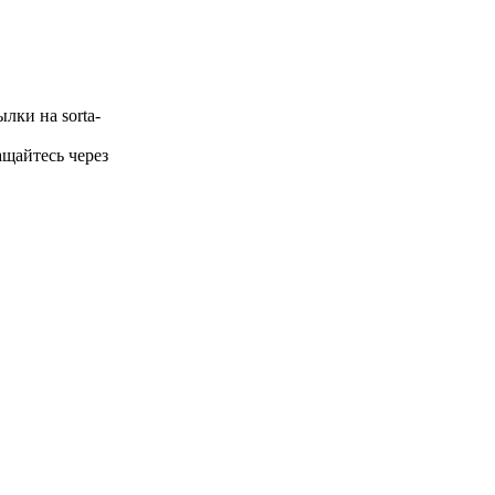
лки на sorta-
щайтесь через