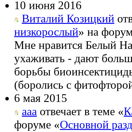
10 июня 2016
Виталий Козицкий
отв
низкорослый
» на форум
Мне нравится Белый На
ухаживать - дают боль
борьбы биоинсектициды
(боролись с фитофторой
6 мая 2015
aaa
отвечает в теме «
К
форуме «
Основной раз