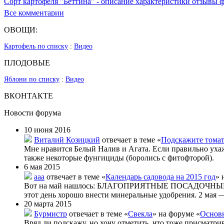
Сорт картофеля "Беттина" - описание характеристики отзывы 
Все комментарии
ОВОЩИ:
Картофель по списку
:
Видео
ПЛОДОВЫЕ
Яблони по списку
:
Видео
ВКОНТАКТЕ
Новости форума
10 июня 2016
Виталий Козицкий
отвечает в теме «
Подскажите тома
Мне нравится Белый Налив и Агата. Если правильно уха
также некоторые фунгициды (боролись с фитофторой).
6 мая 2015
aaa
отвечает в теме «
Календарь садовода на 2015 год
» 
Вот на май нашлось: БЛАГОПРИЯТНЫЕ ПОСАДОЧНЫЕ ДНИ
этот день хорошо внести минеральные удобрения. 2 мая —
20 марта 2015
Бурмистр
отвечает в теме «
Свекла
» на форуме «
Основн
Вряд ли подскажу, но хочу отметить, что тоже присматри