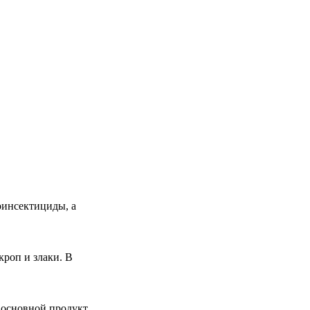
оинсектициды, а
оп и злаки. В
а основной продукт