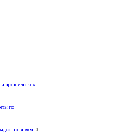
или органических
веты по
ладковатый вкус
0