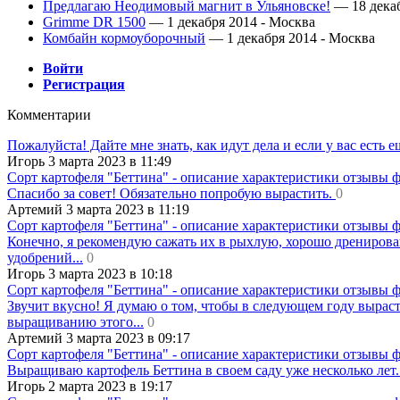
Предлагаю Неодимовый магнит в Ульяновске!
— 18 декаб
Grimme DR 1500
— 1 декабря 2014 -
Москва
Комбайн кормоуборочный
— 1 декабря 2014 -
Москва
Войти
Регистрация
Комментарии
Пожалуйста! Дайте мне знать, как идут дела и если у вас есть 
Игорь 3 марта 2023 в 11:49
Сорт картофеля "Беттина" - описание характеристики отзывы 
Спасибо за совет! Обязательно попробую вырастить.
0
Артемий 3 марта 2023 в 11:19
Сорт картофеля "Беттина" - описание характеристики отзывы 
Конечно, я рекомендую сажать их в рыхлую, хорошо дренирова
удобрений...
0
Игорь 3 марта 2023 в 10:18
Сорт картофеля "Беттина" - описание характеристики отзывы 
Звучит вкусно! Я думаю о том, чтобы в следующем году вырасти
выращиванию этого...
0
Артемий 3 марта 2023 в 09:17
Сорт картофеля "Беттина" - описание характеристики отзывы 
Выращиваю картофель Беттина в своем саду уже несколько лет.
Игорь 2 марта 2023 в 19:17