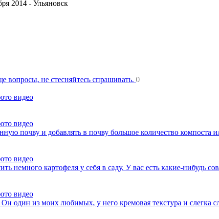
ря 2014 -
Ульяновск
еще вопросы, не стесняйтесь спрашивать.
0
фото видео
фото видео
нную почву и добавлять в почву большое количество компоста 
фото видео
ть немного картофеля у себя в саду. У вас есть какие-нибудь со
фото видео
 Он один из моих любимых, у него кремовая текстура и слегка с