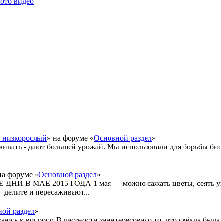
фото видео
т низкорослый
» на форуме «
Основной раздел
»
живать - дают большей урожай. Мы использовали для борьбы би
на форуме «
Основной раздел
»
 В МАЕ 2015 ГОДА 1 мая — можно сажать цветы, сеять укр
 делите и пересаживают...
ой раздел
»
ваюсь к вопросу. В частности заинтересовало то, что свёкла был