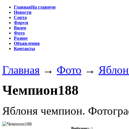
Главная
На главную
Новости
Сорта
Форум
Видео
Фото
Разное
Объявления
Контакты
Главная
→
Фото
→
Яблон
Чемпион188
Яблоня чемпион. Фотогра
Рейтинг:
0