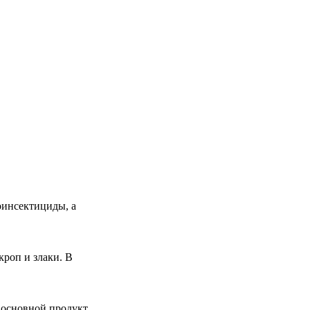
оинсектициды, а
оп и злаки. В
а основной продукт