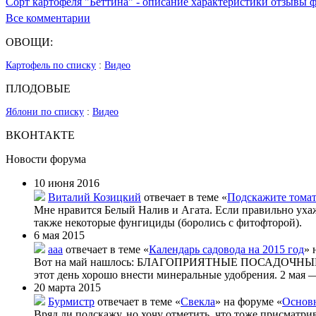
Сорт картофеля "Беттина" - описание характеристики отзывы 
Все комментарии
ОВОЩИ:
Картофель по списку
:
Видео
ПЛОДОВЫЕ
Яблони по списку
:
Видео
ВКОНТАКТЕ
Новости форума
10 июня 2016
Виталий Козицкий
отвечает в теме «
Подскажите тома
Мне нравится Белый Налив и Агата. Если правильно уха
также некоторые фунгициды (боролись с фитофторой).
6 мая 2015
aaa
отвечает в теме «
Календарь садовода на 2015 год
» 
Вот на май нашлось: БЛАГОПРИЯТНЫЕ ПОСАДОЧНЫЕ ДНИ
этот день хорошо внести минеральные удобрения. 2 мая —
20 марта 2015
Бурмистр
отвечает в теме «
Свекла
» на форуме «
Основн
Вряд ли подскажу, но хочу отметить, что тоже присматри