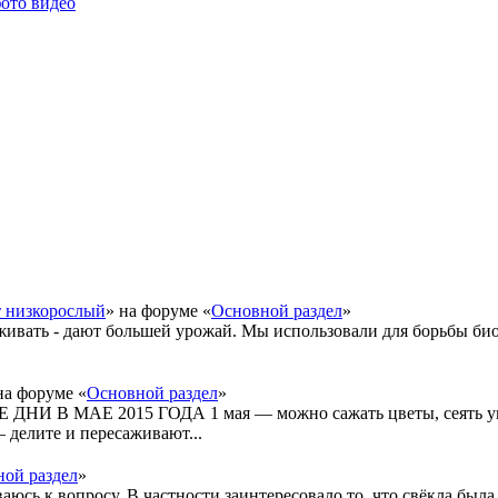
фото видео
т низкорослый
» на форуме «
Основной раздел
»
живать - дают большей урожай. Мы использовали для борьбы би
на форуме «
Основной раздел
»
 В МАЕ 2015 ГОДА 1 мая — можно сажать цветы, сеять укр
 делите и пересаживают...
ой раздел
»
ваюсь к вопросу. В частности заинтересовало то, что свёкла был