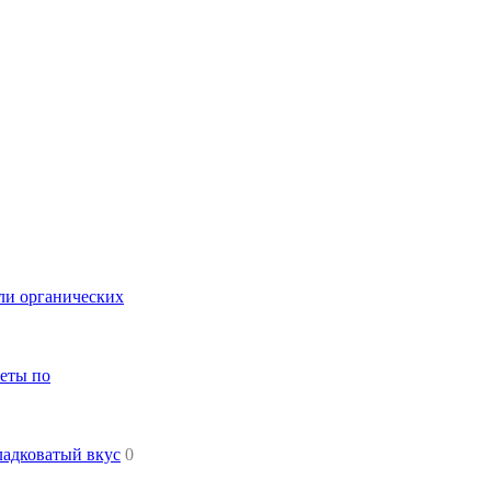
или органических
веты по
ладковатый вкус
0