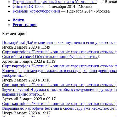
Предлагаю Неодимовый магнит в Ульяновске!
— 18 декаб
Grimme DR 1500
— 1 декабря 2014 -
Москва
Комбайн кормоуборочный
— 1 декабря 2014 -
Москва
Войти
Регистрация
Комментарии
Пожалуйста! Дайте мне знать, как идут дела и если у вас есть 
Игорь 3 марта 2023 в 11:49
Сорт картофеля "Беттина" - описание характеристики отзывы 
Спасибо за совет! Обязательно попробую вырастить.
0
Артемий 3 марта 2023 в 11:19
Сорт картофеля "Беттина" - описание характеристики отзывы 
Конечно, я рекомендую сажать их в рыхлую, хорошо дренирова
удобрений...
0
Игорь 3 марта 2023 в 10:18
Сорт картофеля "Беттина" - описание характеристики отзывы 
Звучит вкусно! Я думаю о том, чтобы в следующем году вырасти
выращиванию этого...
0
Артемий 3 марта 2023 в 09:17
Сорт картофеля "Беттина" - описание характеристики отзывы 
Выращиваю картофель Беттина в своем саду уже несколько лет.
Игорь 2 марта 2023 в 19:17