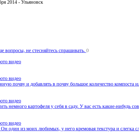
ря 2014 -
Ульяновск
еще вопросы, не стесняйтесь спрашивать.
0
фото видео
фото видео
нную почву и добавлять в почву большое количество компоста 
фото видео
ть немного картофеля у себя в саду. У вас есть какие-нибудь со
фото видео
 Он один из моих любимых, у него кремовая текстура и слегка с