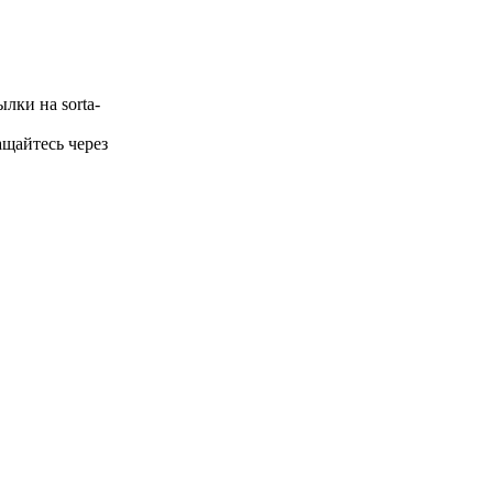
лки на sorta-
щайтесь через