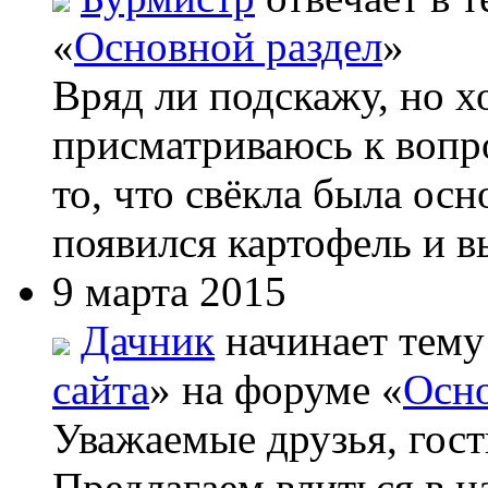
«
Основной раздел
»
Вряд ли подскажу, но х
присматриваюсь к вопро
то, что свёкла была ос
появился картофель и вы
9 марта 2015
Дачник
начинает тему
сайта
» на форуме «
Осно
Уважаемые друзья, гост
Предлагаем влиться в н