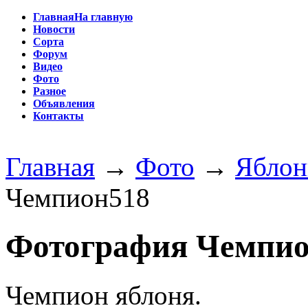
Главная
На главную
Новости
Сорта
Форум
Видео
Фото
Разное
Объявления
Контакты
Главная
→
Фото
→
Яблон
Чемпион518
Фотография Чемпио
Чемпион яблоня.